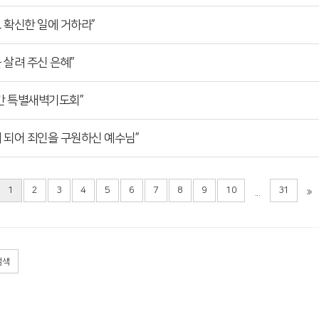
우고 확신한 일에 거하라”
을 살려 주신 은혜”
난주간 특별새벽기도회”
죄인이 되어 죄인을 구원하신 예수님”
1
2
3
4
5
6
7
8
9
10
31
...
검색