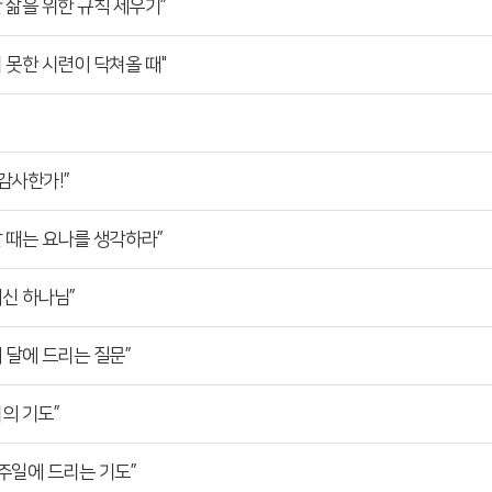
건한 삶을 위한 규칙 세우기”
기치 못한 시련이 닥쳐올 때"
 감사한가!”
캄할 때는 요나를 생각하라”
아계신 하나님”
정의 달에 드리는 질문”
니의 기도”
이 주일에 드리는 기도”