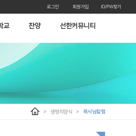
로그인
회원가입
ID/PW찾기
학교
찬양
선한커뮤니티
>
생명의양식
>
목사님칼럼