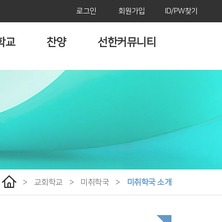
로그인
회원가입
ID/PW찾기
학교
찬양
선한커뮤니티
>
교회학교
>
미취학국
>
미취학국 소개