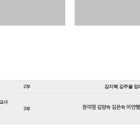
2부
김지혜 김주율 임
교사
권미정 김양숙 김은숙 이연행
3부