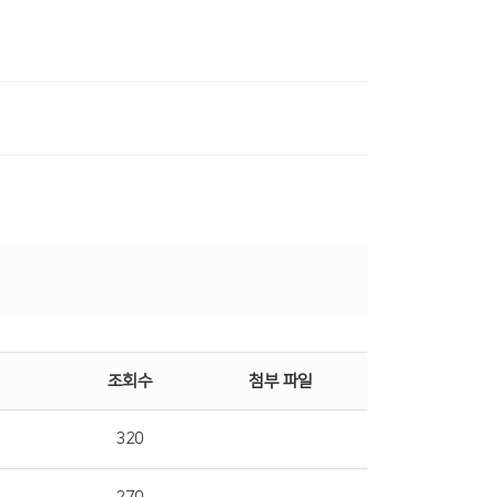
조회수
첨부 파일
320