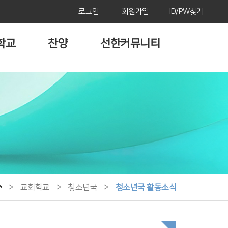
로그인
회원가입
ID/PW찾기
학교
찬양
선한커뮤니티
>
교회학교
>
청소년국
>
청소년국 활동소식