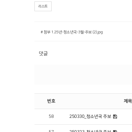
리스트
# 첨부 1.25년-청소년국-3월-주보 (2).jpg
댓글
번호
제목
58
250330_청소년국 주보