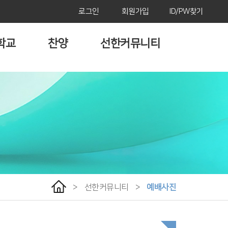
로그인
회원가입
ID/PW찾기
학교
찬양
선한커뮤니티
>
선한커뮤니티
>
예배사진